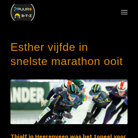
Esther vijfde in
snelste marathon ooit
Thialf in Heerenveen was het toneel voor