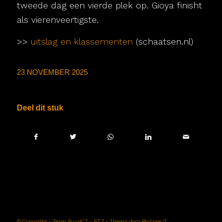
tweede dag een vierde plek op. Gioya finisht
als vierenveertigste.
>>
uitslag en klassementen
(schaatsen.nl)
23 NOVEMBER 2025
Deel dit stuk
© Copyright -
Team PuurICT - BTZ
- Thema door
Philipse IT